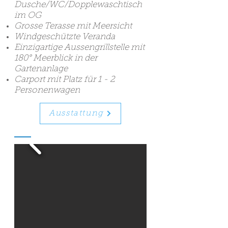
Dusche/WC/Dopplewaschtisch
im OG
Grosse Terasse mit Meersicht
Windgeschützte Veranda
Einzigartige Aussengrillstelle mit
180° Meerblick in der
Gartenanlage
C
arport mit Platz für 1 - 2
Personenwagen
Ausstattung