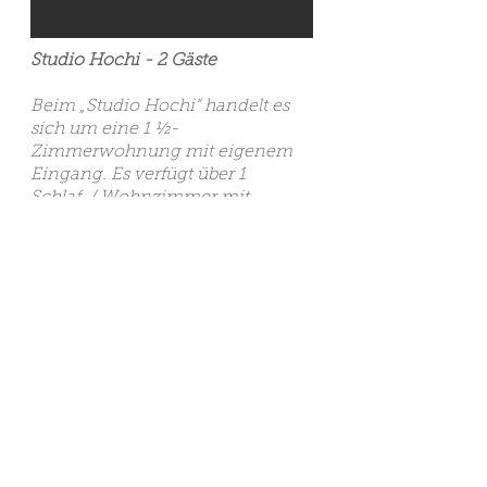
Studio Hochi - 2 Gäste
Beim „Studio Hochi“ handelt es
sich um eine 1 ½-
Zimmerwohnung mit eigenem
Eingang. Es verfügt über 1
Schlaf-/ Wohnzimmer mit
einfach eingerichteter offener
Küche und einem modernen
Badezimmer. Es bietet auf einem
Geschoss Platz für 2 Gäste.
Separater Eingang
Einfach eingerichtete Küche
ohne Geschirrwaschmaschine
1 Doppelbett
1 Badezimmer mit
Dusche/WC/Waschtisch
Tisch und Sitzmöglichkeiten auf